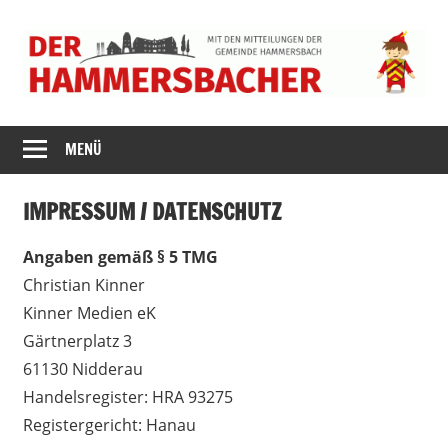
Zum
Inhalt
springen
DER
MENÜ
HAMMERSBACH
IMPRESSUM / DATENSCHUTZ
Angaben gemäß § 5 TMG
Christian Kinner
Kinner Medien eK
Gärtnerplatz 3
61130 Nidderau
Handelsregister: HRA 93275
Registergericht: Hanau