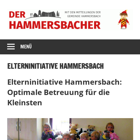
Zum
Inhalt
springen
DER
MENÜ
HAMMERSBACH
ELTERNINITIATIVE HAMMERSBACH
Elterninitiative Hammersbach:
Optimale Betreuung für die
Kleinsten